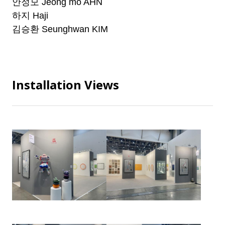
안정모 Jeong mo AHN
하지 Haji
김승환 Seunghwan KIM
Installation Views