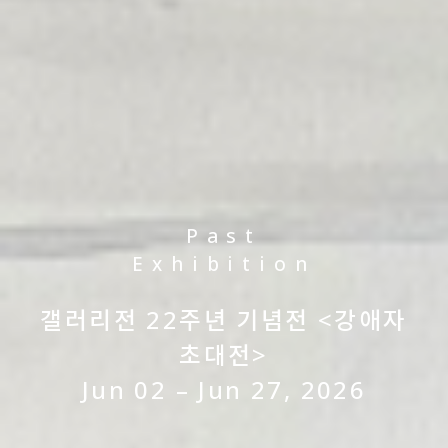
Past
Exhibition
갤러리전 22주년 기념전 <강애자
초대전>
Aug 05 – Aug 22, 2026
Jun 02 – Jun 27, 2026