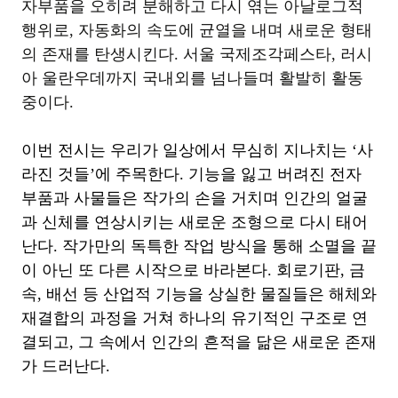
자부품을 오히려 분해하고 다시 엮는 아날로그적
행위로
,
자동화의 속도에 균열을 내며 새로운 형태
의 존재를 탄생시킨다
.
서울 국제조각페스타
,
러시
아 울란우데까지 국내외를 넘나들며 활발히 활동
중이다
.
이번 전시는 우리가 일상에서 무심히 지나치는
‘
사
라진 것들
’
에 주목한다
.
기능을 잃고 버려진 전자
부품과 사물들은 작가의 손을 거치며 인간의 얼굴
과 신체를 연상시키는 새로운 조형으로 다시 태어
난다
.
작가만의 독특한 작업 방식을 통해 소멸을 끝
이 아닌 또 다른 시작으로 바라본다
.
회로기판
,
금
속
,
배선 등 산업적 기능을 상실한 물질들은 해체와
재결합의 과정을 거쳐 하나의 유기적인 구조로 연
결되고
,
그 속에서 인간의 흔적을 닮은 새로운 존재
가 드러난다
.