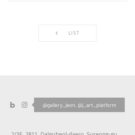
LIST
@gallery_jeon,
@j_art_platform
2/3F, 2811, Dalgubeol-daero, Suseong-gu,