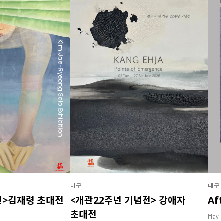
대구
대구
전>김재령 초대전
<개관22주년 기념전> 강애자
Af
초대전
May 