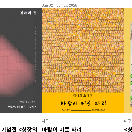
Jun 02 – Jun 27, 2026
대구
대구
 기념전 <성장의
바람이 머문 자리
<청