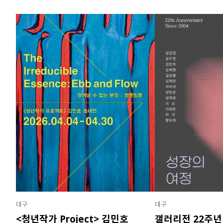
대구
대구
<청년작가 Project> 김민호
갤러리전 22주년